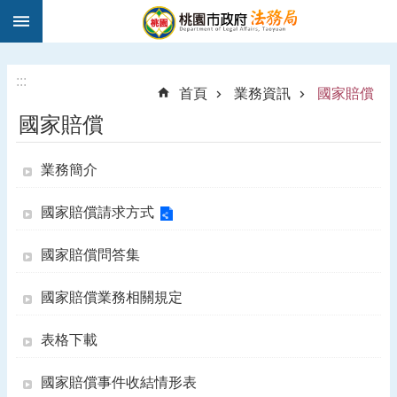
:::
跳到主要內容區塊
1
9
5
:::
首頁
業務資訊
國家賠償
0
國家賠償
法
律
諮
業務簡介
詢
國家賠償請求方式
進
階
國家賠償問答集
搜
尋
國家賠償業務相關規定
表格下載
訊
息
國家賠償事件收結情形表
公