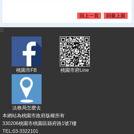
告
認
回上一頁
回最上面
識
我
:::
們
機
關
通
訊
桃園市FB
桃園市府Line
錄
業
務
資
訊
法務局怎麼去
便
本網站為桃園市政府版權所有
民
330206桃園市桃園區縣府路1號7樓
服
TEL:03-3322101
務