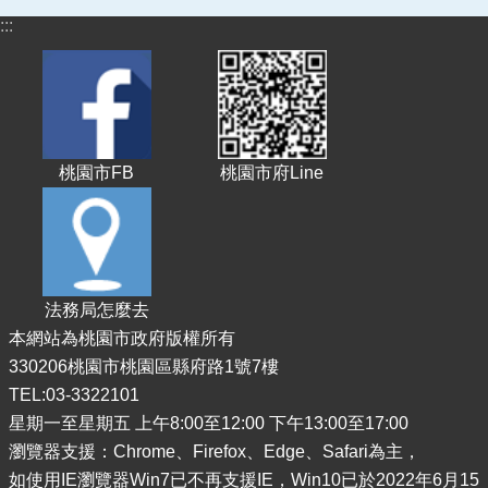
:::
政
府
資
訊
公
開
桃園市FB
桃園市府Line
宣
導
專
區
回
法務局怎麼去
首
本網站為桃園市政府版權所有
頁
330206桃園市桃園區縣府路1號7樓
網
TEL:03-3322101
站
星期一至星期五 上午8:00至12:00 下午13:00至17:00
導
瀏覽器支援：Chrome、Firefox、Edge、Safari為主，
覽
如使用IE瀏覽器Win7已不再支援IE，Win10已於2022年6月15