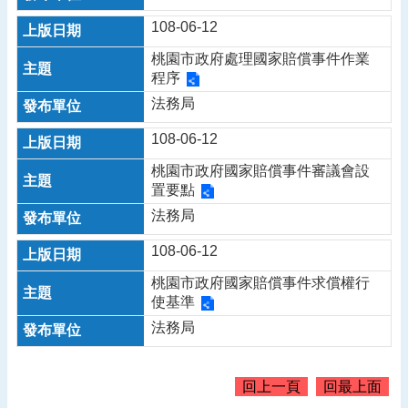
告
108-06-12
認
桃園市政府處理國家賠償事件作業
識
程序
我
法務局
們
機
108-06-12
關
桃園市政府國家賠償事件審議會設
通
置要點
訊
錄
法務局
業
108-06-12
務
桃園市政府國家賠償事件求償權行
資
使基準
訊
法務局
便
民
服
回上一頁
回最上面
務