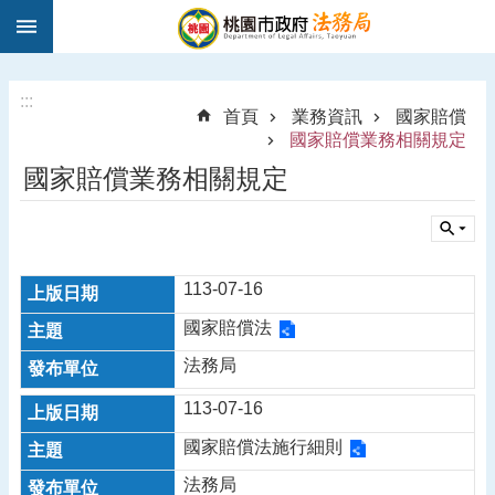
:::
跳到主要內容區塊
1
9
5
:::
首頁
業務資訊
國家賠償
0
國家賠償業務相關規定
法
國家賠償業務相關規定
律
諮
詢
進
113-07-16
階
搜
國家賠償法
尋
法務局
113-07-16
訊
國家賠償法施行細則
息
法務局
公