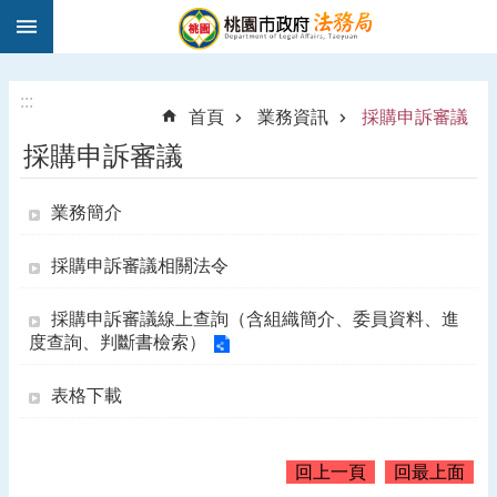
:::
跳到主要內容區塊
1
9
5
:::
首頁
業務資訊
採購申訴審議
0
採購申訴審議
法
律
諮
業務簡介
詢
採購申訴審議相關法令
進
階
採購申訴審議線上查詢（含組織簡介、委員資料、進
搜
度查詢、判斷書檢索）
尋
表格下載
訊
息
回上一頁
回最上面
公