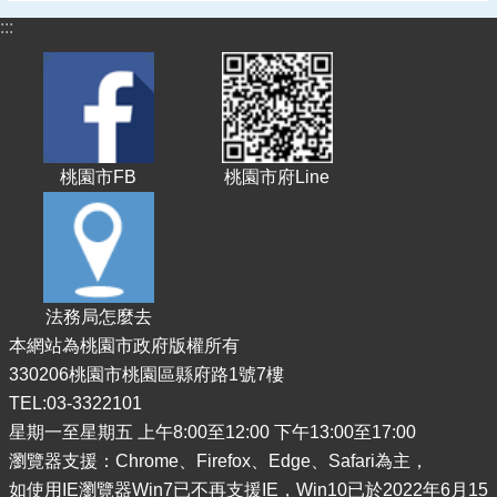
告
:::
認
識
我
們
機
桃園市FB
桃園市府Line
關
通
訊
錄
業
法務局怎麼去
務
本網站為桃園市政府版權所有
資
330206桃園市桃園區縣府路1號7樓
訊
TEL:03-3322101
便
星期一至星期五 上午8:00至12:00 下午13:00至17:00
民
瀏覽器支援：Chrome、Firefox、Edge、Safari為主，
服
務
如使用IE瀏覽器Win7已不再支援IE，Win10已於2022年6月15