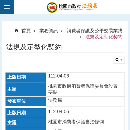
:::
跳到主要內容區塊
1
9
5
:::
首頁
業務資訊
消費者保護及公平交易業務
0
法規及定型化契約
法
法規及定型化契約
律
諮
詢
進
112-04-06
階
搜
桃園市政府消費者保護委員會設置
尋
要點
法務局
112-04-06
訊
息
桃園市消費者保護自治條例
公