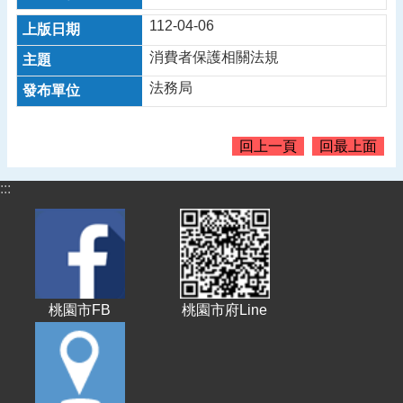
政
112-04-06
府
消費者保護相關法規
資
訊
法務局
公
開
回上一頁
回最上面
宣
導
:::
專
區
回
首
頁
桃園市FB
桃園市府Line
網
站
導
覽