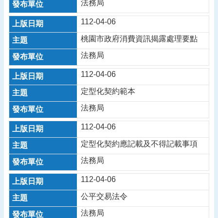
法務局
告
112-04-06
認
識
桃園市政府消費資訊揭露處理要點
我
法務局
們
機
112-04-06
關
定型化契約範本
通
訊
法務局
錄
112-04-06
業
務
定型化契約應記載及不得記載事項
資
法務局
訊
112-04-06
便
民
公平交易法令
服
法務局
務