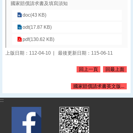
國家賠償請求書及填寫須知
告
doc(43 KB)
認
識
odt(17.87 KB)
我
們
pdf(130.62 KB)
機
關
上版日期：112-04-10
最後更新日期：115-06-11
通
訊
回上一頁
回最上面
錄
業
國家賠償請求書英文版...
務
資
:::
訊
便
民
服
務