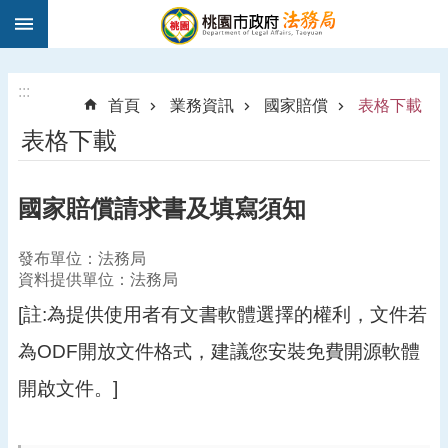
:::
跳到主要內容區塊
1
9
5
:::
首頁
業務資訊
國家賠償
表格下載
0
表格下載
法
律
諮
國家賠償請求書及填寫須知
詢
進
發布單位：法務局
階
資料提供單位：法務局
搜
尋
[註:為提供使用者有文書軟體選擇的權利，文件若
為ODF開放文件格式，建議您安裝免費開源軟體
開啟文件。]
訊
息
公