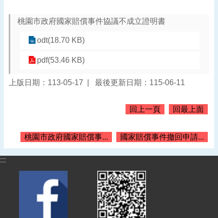
告
桃園市政府國家賠償事件協議不成立證明書
認
識
odt(18.70 KB)
我
們
pdf(53.46 KB)
機
上版日期：113-05-17
最後更新日期：115-06-11
關
通
訊
回上一頁
回最上面
錄
業
桃園市政府國家賠償事...
國家賠償事件撤回申請...
務
資
:::
訊
便
民
服
務