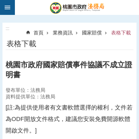
:::
跳到主要內容區塊
1
9
5
:::
首頁
業務資訊
國家賠償
表格下載
0
表格下載
法
律
諮
桃園市政府國家賠償事件協議不成立證
詢
明書
進
階
搜
發布單位：法務局
尋
資料提供單位：法務局
[註:為提供使用者有文書軟體選擇的權利，文件若
為ODF開放文件格式，建議您安裝免費開源軟體
訊
開啟文件。]
息
公