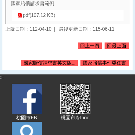
國家賠償請求書範例
告
pdf(107.12 KB)
認
識
我
上版日期：112-04-10
最後更新日期：115-06-11
們
回上一頁
回最上面
機
關
通
國家賠償請求書英文版...
國家賠償事件委任書
訊
錄
:::
業
務
資
訊
便
桃園市FB
桃園市府Line
民
服
務