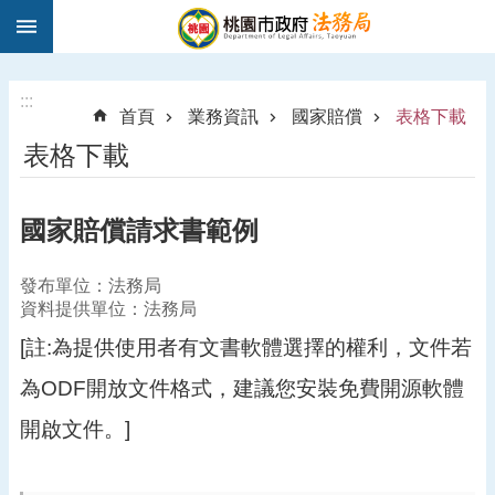
:::
跳到主要內容區塊
1
9
5
:::
首頁
業務資訊
國家賠償
表格下載
0
表格下載
法
律
諮
國家賠償請求書範例
詢
進
發布單位：法務局
階
資料提供單位：法務局
搜
尋
[註:為提供使用者有文書軟體選擇的權利，文件若
為ODF開放文件格式，建議您安裝免費開源軟體
開啟文件。]
訊
息
公