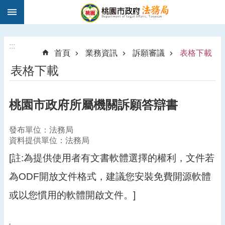
:::
跳到主要內容區塊
1
9
5
:::
首頁
業務資訊
訴願審議
表格下載
0
表格下載
法
律
諮
桃園市政府所屬機關訴願答辯書
詢
進
發布單位：法務局
階
資料提供單位：法務局
搜
尋
[註:為提供使用者有文書軟體選擇的權利，文件若
為ODF開放文件格式，建議您安裝免費開源軟體
或以您慣用的軟體開啟文件。]
訊
息
公