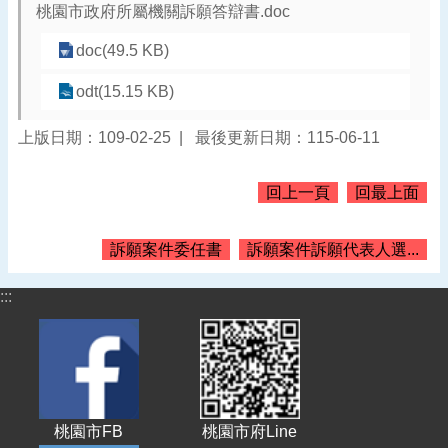
桃園市政府所屬機關訴願答辯書.doc
告
doc(49.5 KB)
認
識
odt(15.15 KB)
我
們
上版日期：109-02-25
最後更新日期：115-06-11
機
關
回上一頁
回最上面
通
訊
錄
訴願案件委任書
訴願案件訴願代表人選...
業
務
:::
資
訊
便
民
服
桃園市FB
桃園市府Line
務