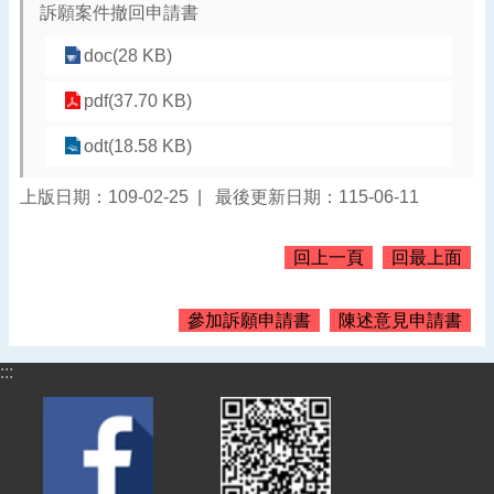
訴願案件撤回申請書
告
doc(28 KB)
認
識
pdf(37.70 KB)
我
們
odt(18.58 KB)
機
關
上版日期：109-02-25
最後更新日期：115-06-11
通
訊
回上一頁
回最上面
錄
業
參加訴願申請書
陳述意見申請書
務
資
:::
訊
便
民
服
務