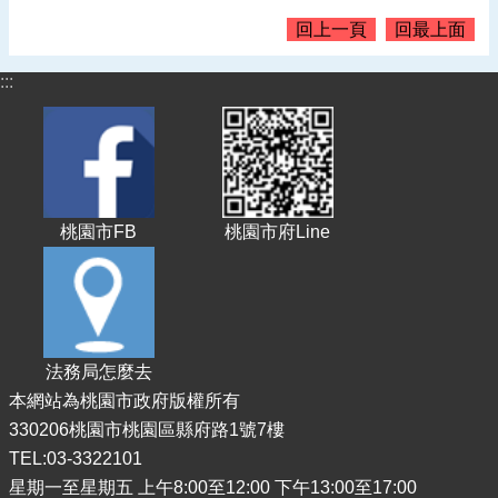
告
回上一頁
回最上面
認
識
:::
我
們
機
關
通
桃園市FB
桃園市府Line
訊
錄
業
務
資
法務局怎麼去
訊
本網站為桃園市政府版權所有
便
330206桃園市桃園區縣府路1號7樓
民
TEL:03-3322101
服
星期一至星期五 上午8:00至12:00 下午13:00至17:00
務