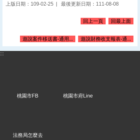
上版日期：109-02-25
最後更新日期：111-08-08
告
認
回上一頁
回最上面
識
我
們
遊說案件移送書-通用...
遊說財務收支報表-通...
機
:::
關
通
訊
錄
業
務
桃園市FB
桃園市府Line
資
訊
便
民
服
法務局怎麼去
務