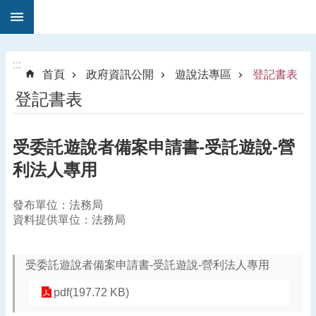
:::
跳到主要內容區塊
1
9
5
:::
首頁
政府資訊公開
遊說法專區
登記書表
0
登記書表
法
律
諮
受委託遊說者備案申請書-受託遊說-營
詢
利法人專用
進
階
搜
發布單位：法務局
尋
資料提供單位：法務局
受委託遊說者備案申請書-受託遊說-營利法人專用
訊
pdf(197.72 KB)
息
公