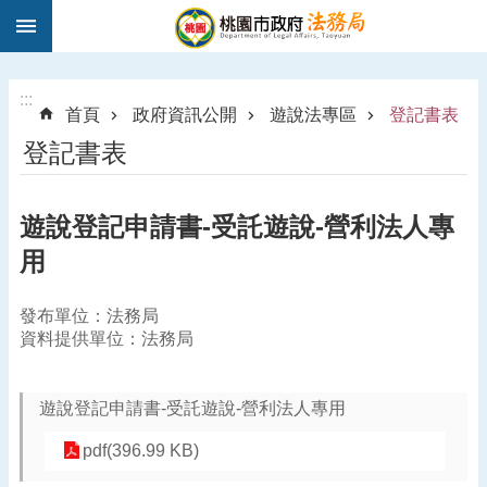
:::
跳到主要內容區塊
1
9
5
:::
首頁
政府資訊公開
遊說法專區
登記書表
0
登記書表
法
律
諮
遊說登記申請書-受託遊說-營利法人專
詢
用
進
階
搜
發布單位：法務局
尋
資料提供單位：法務局
遊說登記申請書-受託遊說-營利法人專用
訊
pdf(396.99 KB)
息
公