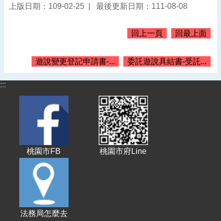
上版日期：109-02-25
最後更新日期：111-08-08
告
認
回上一頁
回最上面
識
我
們
遊說變更登記申請書-...
委託遊說具結書-受託...
機
:::
關
通
訊
錄
業
務
桃園市FB
桃園市府Line
資
訊
便
民
服
法務局怎麼去
務