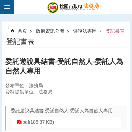
:::
跳到主要內容區塊
1
9
5
:::
首頁
政府資訊公開
遊說法專區
登記書表
0
登記書表
法
律
諮
委託遊說具結書-受託自然人-委託人為
詢
自然人專用
進
階
搜
發布單位：法務局
尋
資料提供單位：法務局
委託遊說具結書-受託自然人-委託人為自然人專用
訊
pdf(185.87 KB)
息
公