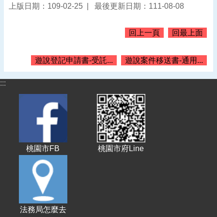
上版日期：109-02-25
最後更新日期：111-08-08
告
認
回上一頁
回最上面
識
我
們
遊說登記申請書-受託...
遊說案件移送書-通用...
機
:::
關
通
訊
錄
業
務
桃園市FB
桃園市府Line
資
訊
便
民
服
法務局怎麼去
務