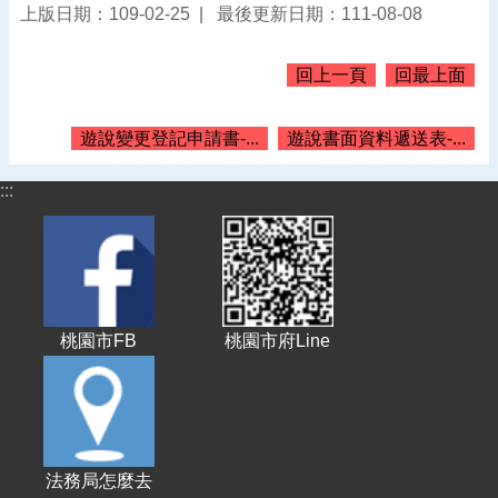
上版日期：109-02-25
最後更新日期：111-08-08
告
認
回上一頁
回最上面
識
我
們
遊說變更登記申請書-...
遊說書面資料遞送表-...
機
:::
關
通
訊
錄
業
務
桃園市FB
桃園市府Line
資
訊
便
民
服
法務局怎麼去
務