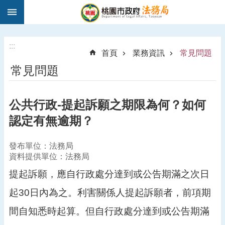
:::
跳到主要內容區塊
1
9
5
:::
首頁
業務資訊
常見問題
0
常見問題
法
律
諮
公共行政-提起訴願之期限為何？如何
詢
認定有無逾期？
進
階
搜
發布單位：法務局
尋
資料提供單位：法務局
提起訴願，應自行政處分達到或公告期滿之次日
起30日內為之。利害關係人提起訴願者，前項期
訊
間自知悉時起算。但自行政處分達到或公告期滿
息
公