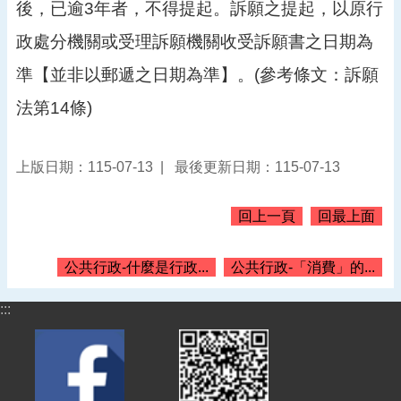
後，已逾3年者，不得提起。訴願之提起，以原行
告
政處分機關或受理訴願機關收受訴願書之日期為
認
識
準【並非以郵遞之日期為準】。(參考條文：訴願
我
們
法第14條)
機
關
上版日期：115-07-13
最後更新日期：115-07-13
通
訊
錄
回上一頁
回最上面
業
務
公共行政-什麼是行政...
公共行政-「消費」的...
資
訊
:::
便
民
服
務