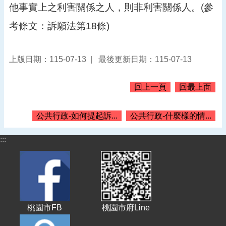
他事實上之利害關係之人，則非利害關係人。(參
告
考條文：訴願法第18條)
認
識
我
們
上版日期：115-07-13
最後更新日期：115-07-13
機
回上一頁
回最上面
關
通
訊
公共行政-如何提起訴...
公共行政-什麼樣的情...
錄
業
:::
務
資
訊
便
民
桃園市FB
桃園市府Line
服
務