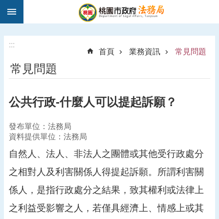
:::
跳到主要內容區塊
1
9
5
:::
首頁
業務資訊
常見問題
0
常見問題
法
律
諮
公共行政-什麼人可以提起訴願？
詢
進
發布單位：法務局
階
資料提供單位：法務局
搜
尋
自然人、法人、非法人之團體或其他受行政處分
之相對人及利害關係人得提起訴願。所謂利害關
係人，是指行政處分之結果，致其權利或法律上
訊
息
之利益受影響之人，若僅具經濟上、情感上或其
公