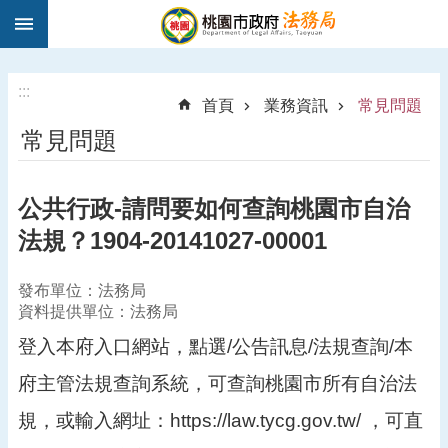
:::
跳到主要內容區塊
1
9
5
:::
首頁
業務資訊
常見問題
0
常見問題
法
律
諮
公共行政-請問要如何查詢桃園市自治
詢
法規？1904-20141027-00001
進
階
搜
發布單位：法務局
尋
資料提供單位：法務局
登入本府入口網站，點選/公告訊息/法規查詢/本
府主管法規查詢系統，可查詢桃園市所有自治法
訊
規，或輸入網址：https://law.tycg.gov.tw/ ，可直
息
公