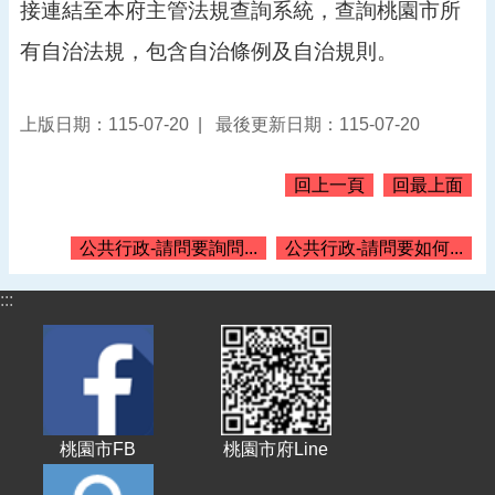
接連結至本府主管法規查詢系統，查詢桃園市所
告
有自治法規，包含自治條例及自治規則。
認
識
我
上版日期：115-07-20
最後更新日期：115-07-20
們
機
回上一頁
回最上面
關
通
訊
公共行政-請問要詢問...
公共行政-請問要如何...
錄
:::
業
務
資
訊
便
民
桃園市FB
桃園市府Line
服
務